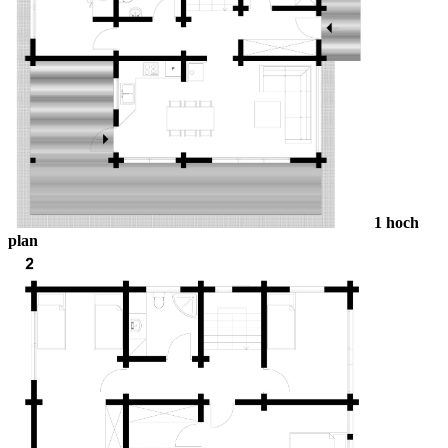
1
hoch
plan